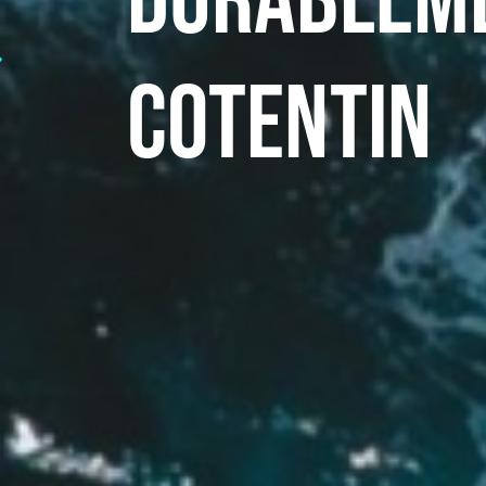
Durableme
cotentin